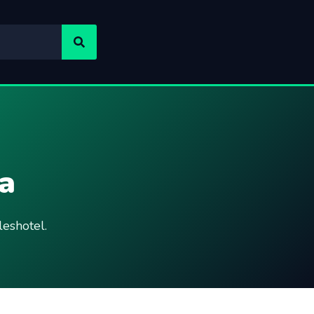
a
eshotel.