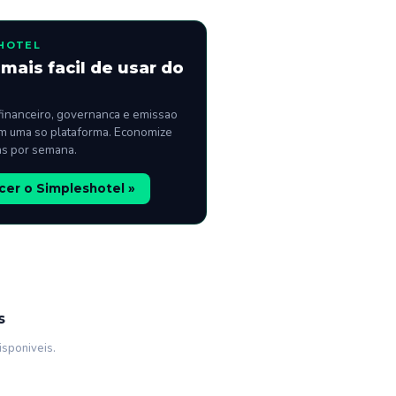
HOTEL
mais facil de usar do
financeiro, governanca e emissao
m uma so plataforma. Economize
as por semana.
er o Simpleshotel »
s
isponiveis.