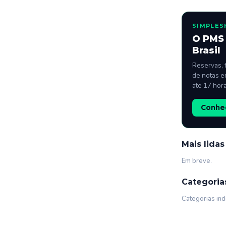
SIMPLES
O PMS 
Brasil
Reservas, 
de notas e
ate 17 hor
Conhec
Mais lidas
Em breve.
Categoria
Categorias ind