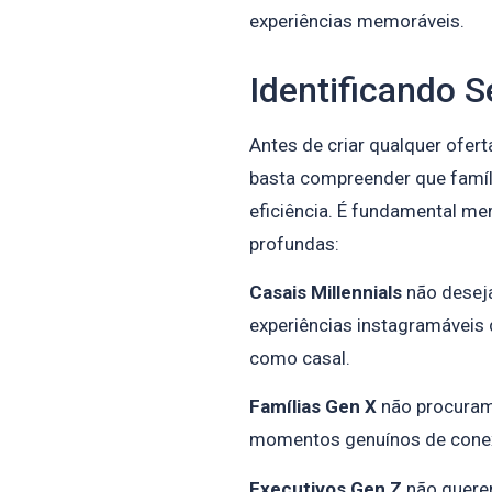
experiências memoráveis.
Identificando 
Antes de criar qualquer ofer
basta compreender que famíl
eficiência. É fundamental m
profundas:
Casais Millennials
não desej
experiências instagramáveis 
como casal.
Famílias Gen X
não procuram
momentos genuínos de conexão
Executivos Gen Z
não querem