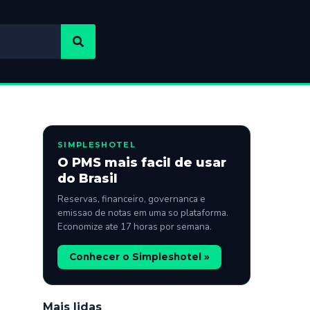
SIMPLESHOTEL
O PMS mais facil de usar
do Brasil
Reservas, financeiro, governanca e
emissao de notas em uma so plataforma.
Economize ate 17 horas por semana.
Conhecer o Simpleshotel »
Mais lidas