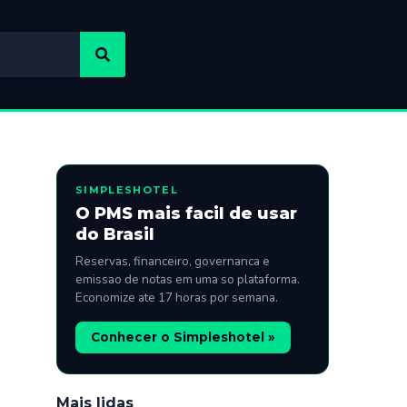
SIMPLESHOTEL
O PMS mais facil de usar
do Brasil
Reservas, financeiro, governanca e
emissao de notas em uma so plataforma.
Economize ate 17 horas por semana.
Conhecer o Simpleshotel »
Mais lidas