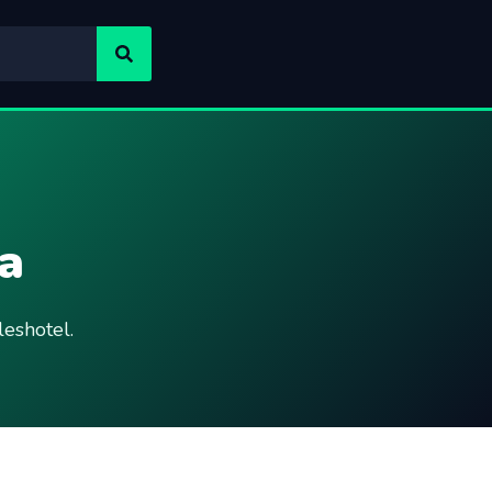
a
eshotel.