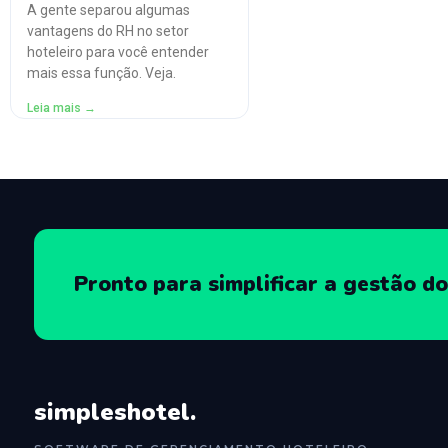
A gente separou algumas
vantagens do RH no setor
hoteleiro para você entender
mais essa função. Veja.
Leia mais →
Pronto para simplificar a gestão do
simpleshotel.