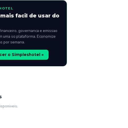
HOTEL
mais facil de usar do
financeiro, governanca e emissao
m uma so plataforma. Economize
as por semana.
er o Simpleshotel »
s
isponiveis.