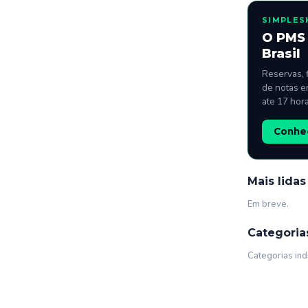
SIMPLES
O PMS 
Brasil
Reservas, 
de notas e
ate 17 hor
Conhec
Mais lidas
Em breve.
Categoria
Categorias ind