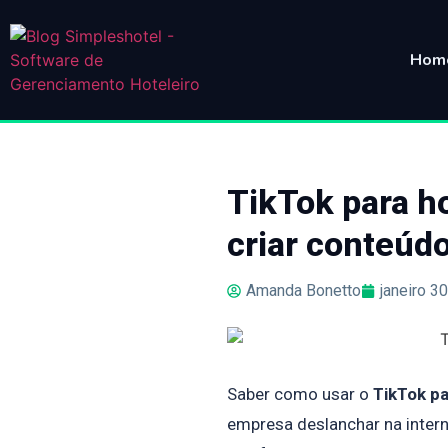
Hom
TikTok para ho
criar conteúd
Amanda Bonetto
janeiro 3
Saber como usar o
TikTok pa
empresa deslanchar na interne