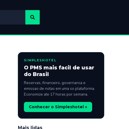
SIMPLESHOTEL
O PMS mais facil de usar
do Brasil
Reservas, financeiro, governanca e
emissao de notas em uma so plataforma.
Economize ate 17 horas por semana.
Conhecer o Simpleshotel »
Mais lidas