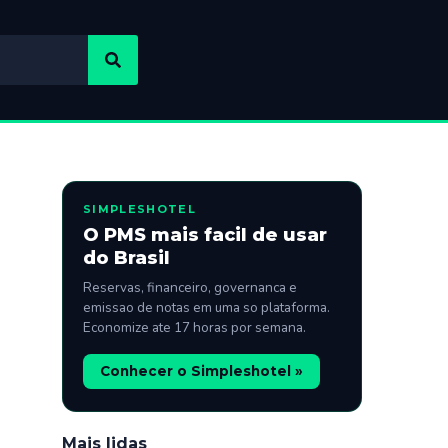
SIMPLESHOTEL
O PMS mais facil de usar
do Brasil
Reservas, financeiro, governanca e
emissao de notas em uma so plataforma.
Economize ate 17 horas por semana.
Conhecer o Simpleshotel »
Mais lidas