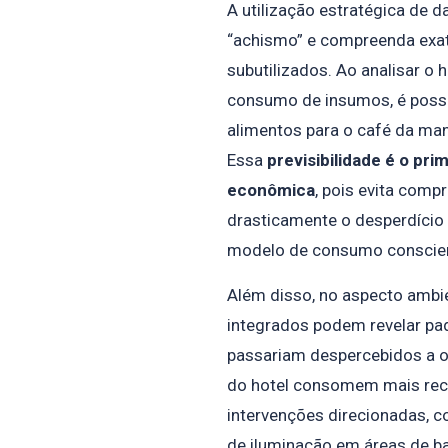
A utilização estratégica de d
“achismo” e compreenda exa
subutilizados. Ao analisar o
consumo de insumos, é possí
alimentos para o café da ma
Essa
previsibilidade é o pri
econômica
, pois evita comp
drasticamente o desperdício 
modelo de consumo conscie
Além disso, no aspecto ambi
integrados podem revelar pa
passariam despercebidos a ol
do hotel consomem mais recu
intervenções direcionadas, 
de iluminação em áreas de ba