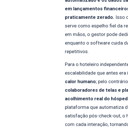
automatizado e os dados sã
em lançamentos financeiros
praticamente zerado.
Isso c
serve como espelho fiel da r
em mãos, o gestor pode dedic
enquanto o software cuida d
repetitivos.
Para o hoteleiro independent
escalabilidade que antes era
calor humano
; pelo contrário
colaboradores de telas e pl
acolhimento real do hósped
plataforma que automatiza de
satisfação pós-check-out, o 
com cada interação, tornando