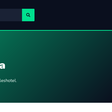
a
eshotel.