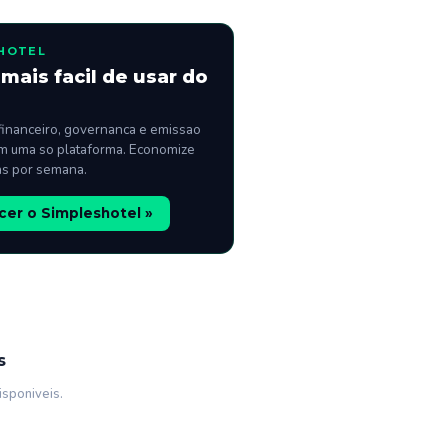
HOTEL
mais facil de usar do
financeiro, governanca e emissao
m uma so plataforma. Economize
as por semana.
er o Simpleshotel »
s
isponiveis.