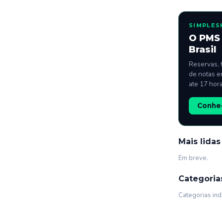
SIMPLES
O PMS 
Brasil
Reservas, 
de notas e
ate 17 hor
Conhec
Mais lidas
Em breve.
Categoria
Categorias ind