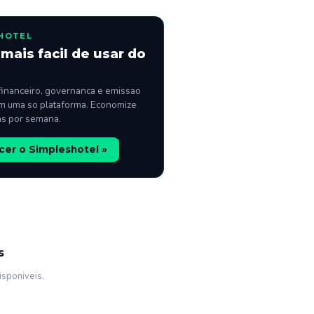
HOTEL
mais facil de usar do
financeiro, governanca e emissao
m uma so plataforma. Economize
as por semana.
er o Simpleshotel »
s
isponiveis.