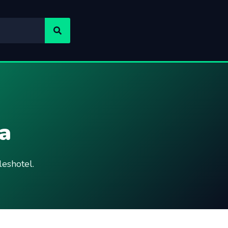
a
eshotel.