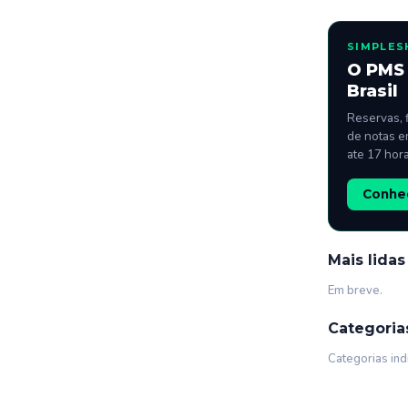
SIMPLES
O PMS 
Brasil
Reservas, 
de notas e
ate 17 hor
Conhec
Mais lidas
Em breve.
Categoria
Categorias ind