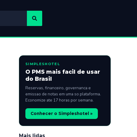
SIMPLESHOTEL
O PMS mais facil de usar
do Brasil
Reservas, financeiro, governanca e
emissao de notas em uma so plataforma.
Economize ate 17 horas por semana.
Conhecer o Simpleshotel »
Mais lidas