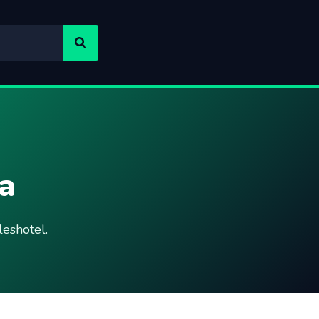
a
eshotel.