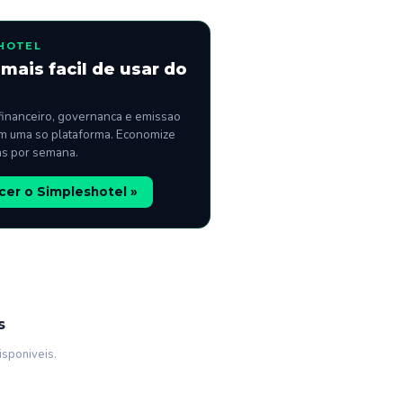
HOTEL
mais facil de usar do
financeiro, governanca e emissao
m uma so plataforma. Economize
as por semana.
er o Simpleshotel »
s
isponiveis.