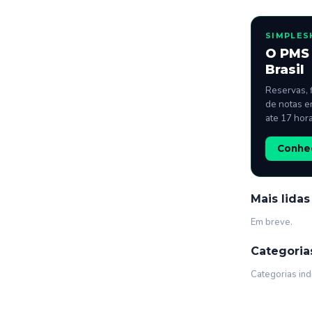
SIMPLES
O PMS 
Brasil
Reservas, 
de notas e
ate 17 hor
Conhec
Mais lidas
Em breve.
Categoria
Categorias ind