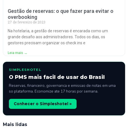
Gestão de reservas: o que fazer para evitar o
overbooking
27 de fevereiro de 2023
Na hotelaria, a gestão de reservas é encarada como um
grande desafio aos administradores. Todos os dias, os
gestores precisam organizar os check ins e
Leia mais →
SIMPLESHOTEL
O PMS mais facil de usar do Brasil
Reservas, financeiro, governanca e emissao de notas em uma
so plataforma. Economize ate 17 horas por semana.
Conhecer o Simpleshotel »
Mais lidas