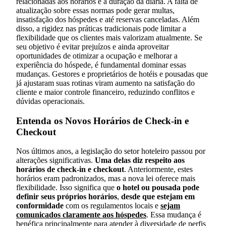
relacionadas aos horários e à duração da diária. A falta de
atualização sobre essas normas pode gerar multas,
insatisfação dos hóspedes e até reservas canceladas. Além
disso, a rigidez nas práticas tradicionais pode limitar a
flexibilidade que os clientes mais valorizam atualmente. Se
seu objetivo é evitar prejuízos e ainda aproveitar
oportunidades de otimizar a ocupação e melhorar a
experiência do hóspede, é fundamental dominar essas
mudanças. Gestores e proprietários de hotéis e pousadas que
já ajustaram suas rotinas viram aumento na satisfação do
cliente e maior controle financeiro, reduzindo conflitos e
dúvidas operacionais.
Entenda os Novos Horários de Check-in e
Checkout
Nos últimos anos, a legislação do setor hoteleiro passou por
alterações significativas.
Uma delas diz respeito aos
horários de check-in e checkout
. Anteriormente, estes
horários eram padronizados, mas a nova lei oferece mais
flexibilidade. Isso significa que
o hotel ou pousada pode
definir seus próprios horários
,
desde que estejam em
conformidade
com os regulamentos locais e
sejam
comunicados claramente aos hóspedes
. Essa mudança é
benéfica principalmente para atender à diversidade de perfis