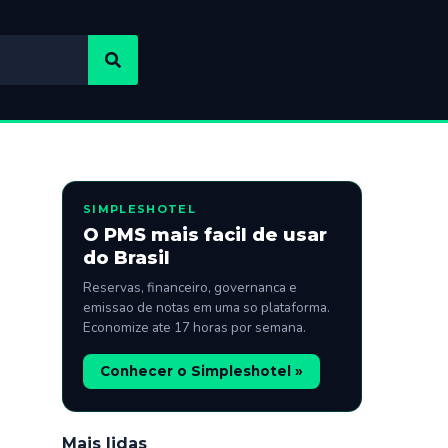
SIMPLESHOTEL
O PMS mais facil de usar
do Brasil
Reservas, financeiro, governanca e
emissao de notas em uma so plataforma.
Economize ate 17 horas por semana.
Conhecer o Simpleshotel »
Mais lidas