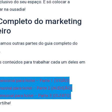
lusivo do seu espaço. É só colocar a
ar na ousadia!
 Completo do marketing
eiro
icamos outras partes do guia completo do
.
os conteúdos para trabalhar cada um deles em
ensorial para hotel – Parte 1 (VISÃO)
nsorial para hotel – Parte 2 (AUDIÇÃO)
nsorial para hotel – Parte 3 (OLFATO)
tilhe!